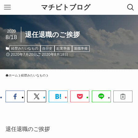
マチビトブログ
2020
退任退職のご挨拶
8/18
経歴みたいなもの
自分史
起業準備
退職準備
2020年7月20日
2020年8月18日
ホーム
経歴みたいなもの
退任退職のご挨拶