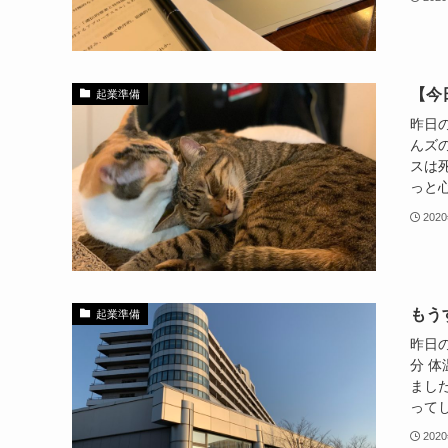
【今
起業準備
昨日
んズ
スは
っと心
202
もう
起業準備
昨日の
分 
まし
ってし
202