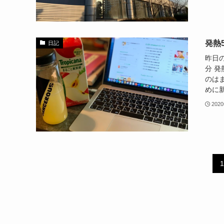
発熱
日記
昨日の
分 
のは
めに新
202
1