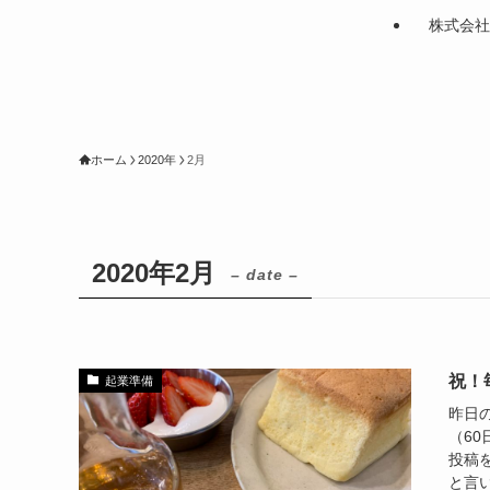
株式会社
ホーム
2020年
2月
2020年2月
– date –
祝！
起業準備
昨日
（60
投稿
と言い