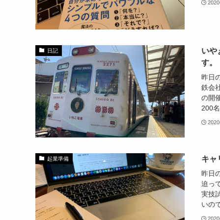
202
いや
日記
す。
昨日
鉄会
の開催
200
202
キャ
起業準備
昨日
迫っ
実技
いので
202