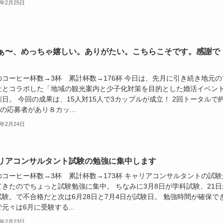
0年2月25日
ぁ〜、めっちゃ嬉しい。ありがたい。こちらこそです。感謝で
のコーヒー杯数→3杯 累計杯数→176杯 今日は、先月に引き続き地元の
社とコラボした「地域の観光案内と少子化対策を目的とした婚活イベン
日。 今回の成果は、15人対15人で3カップルが成立！ 2回トータルで
名の応募者があり８カッ...
0年2月24日
リアコンサルタント試験の勉強に集中します
のコーヒー杯数→3杯 累計杯数→173杯 キャリアコンサルタントの試験
てきたのでちょっと試験勉強に集中。 ちなみに3月8日が学科試験、21日
試験。で不合格だと次は6月28日と7月4日が試験日。 勉強時間が確保で
元々は6月に受験する...
0年2月23日