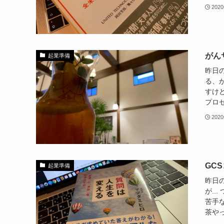
202
がん
起業準備
昨日
る、
すけ
プロセ
202
GC
起業準備
昨日
が..
苦手
茶やっ