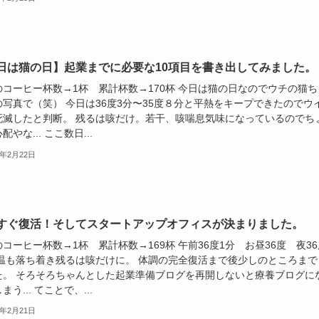
日は猫の日】起業までに必要な10項目を書き出してみました。
のコーヒー杯数→1杯 累計杯数→170杯 今日は猫の日なのでウチの猫ち
の写真で（笑） 今日は36度3分〜35度８分と平熱をキープできたのでウ
死滅したと判断。 残るは咳だけ。若干、咳喘息気味になっているのでち
配やな... ここ数日...
0年2月22日
すぐ復活！そしてスタートアップオフィスが決まりました。
コーヒー杯数→1杯 累計杯数→169杯 午前36度1分 お昼36度 夜36
体温も落ち着き残るは咳だけに。 体調の完全復活まで後少しのところまで
た。 そろそろちゃんとした起業準備ブログを再開しないと療養ブログに
まう... てことで、...
0年2月21日