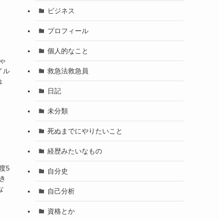
ビジネス
プロフィール
個人的なこと
ゃ
救急法救急員
イル
ょ
日記
未分類
死ぬまでにやりたいこと
経歴みたいなもの
度5
自分史
き
な
自己分析
資格とか