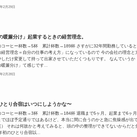
0年2月29日
の暖簾分け」起業するときの経営理念。
のコーヒー杯数→5杯 累計杯数→189杯 さすがに32年間勤務している
の経営理念＝自分の仕事の考え方」になっているので 今の会社の理念と
少しだけ変更して持って出家させていただくつもりです。 なんていうか
暖簾分け」て感じです...
0年2月28日
ひとり合宿はいつにしようかな〜
のコーヒー杯数→3杯 累計杯数→184杯 退職まで5ヶ月。起業まで6ヶ
までほぼ予定通りではあるけど、本当に間に合うのかと急に焦燥感が出
笑） それは何故かと考えてみると、頭の中の整理ができてないからだと
年初のひとり合宿以...