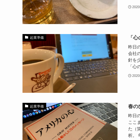
202
「心
起業準備
昨日
会社
針を
「心の
202
春の
起業準備
昨日
ここ
た（
析。 