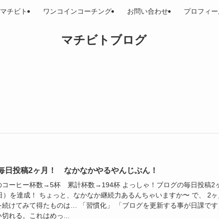
マチビト
ワンコインコーチング
お問い合わせ
プロフィー
マチビトブログ
毎日投稿2ヶ月！ なかなかやるやんじぶん！
のコーヒー杯数→5杯 累計杯数→194杯 よっしゃ！ブログの毎日投稿2
日）を達成！ ちょっと、なかなか継続力あるんちゃいますか〜 で、 2ヶ
を続けてみて得たものは… 「習慣化」 「ブログを更新する事が日課です
切れる。これはめっ...