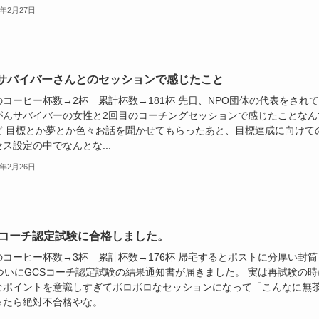
0年2月27日
サバイバーさんとのセッションで感じたこと
のコーヒー杯数→2杯 累計杯数→181杯 先日、NPO団体の代表をされ
がんサバイバーの女性と2回目のコーチングセッションで感じたことなん
ど 目標とか夢とか色々お話を聞かせてもらったあと、目標達成に向けて
ス設定の中でなんとな...
0年2月26日
Sコーチ認定試験に合格しました。
のコーヒー杯数→3杯 累計杯数→176杯 帰宅するとポストに分厚い封筒
. ついにGCSコーチ認定試験の結果通知書が届きました。 実は再試験の時
なポイントを意識しすぎてボロボロなセッションになって「こんなに無
たら絶対不合格やな。...