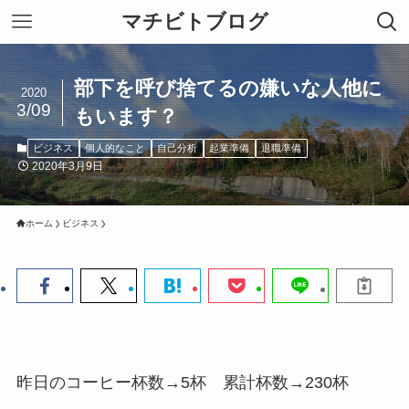
マチビトブログ
部下を呼び捨てるの嫌いな人他に
2020
3/09
もいます？
ビジネス
個人的なこと
自己分析
起業準備
退職準備
2020年3月9日
ホーム
ビジネス
昨日のコーヒー杯数→5杯 累計杯数→230杯