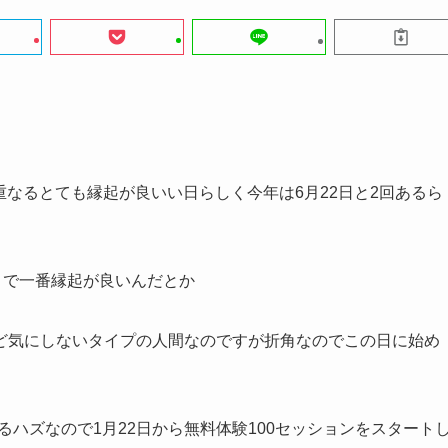
が重なるとても縁起が良いい日らしく今年は6月22日と2回あるら
とで一番縁起が良いんだとか
ど気にしないタイプの人間なのですが折角なのでこの日に始め
るハズなので1月22日から無料体験100セッションをスタート