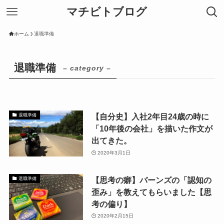
マチビトブログ
ホーム
退職準備
退職準備
– category –
【自分史】入社2年目24歳の時に
退職準備
「10年後の会社」を描いた作文が
出てきた。
2020年3月1日
【思考の癖】バーンズの「認知の
退職準備
歪み」を教えてもらいました【思
考の偏り】
2020年2月15日