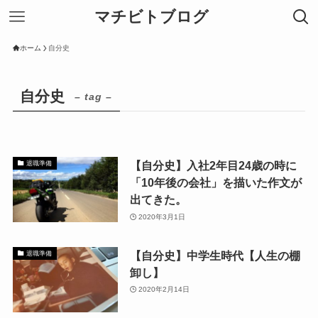
マチビトブログ
ホーム
自分史
自分史
– tag –
【自分史】入社2年目24歳の時に
退職準備
「10年後の会社」を描いた作文が
出てきた。
2020年3月1日
【自分史】中学生時代【人生の棚
退職準備
卸し】
2020年2月14日